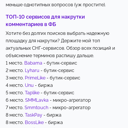
меньше однотипных вопросов (уж простите).
ТОП-10 сервисов для накрутки
комментариев в ФБ
Хотите без долгих поисков выбрать надежную
площадку для накрутки? Держите мой топ
актуальных СНГ-сервисов. Обзор всех позиций и
объяснение терминов распишу дальше.
1 место.
Babama
- бутик-сервис
2 место.
Lyharu
- бутик-сервис
3 место.
PrimeLike
- бутик-сервис
4 место.
Unu
- биржа
5 место.
Taplike
- бутик-сервис
6 место.
SMMLavka
- микро-агрегатор
7 место.
Smmtouch
- микро-агрегатор
8 место.
TaskPay
- биржа
8 место.
BossLike
- биржа