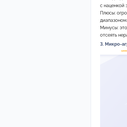
с наценкой 
Плюсы: огро
диапазоном
Минусы: это
отсеять не
3. Микро-а