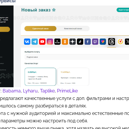
сервисы
т:
Babama
,
Lyharu
,
Taplike
,
PrimeLike
предлагают качественные услуги с доп. фильтрами и наст
ишлось самому разбираться в деталях.
та с нужной аудиторией и максимально естественные по
 параметры можно настроить под себя.
имость немного выше рынка, хотя назвать ее высокой нел