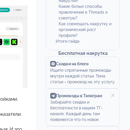
накрутки?
Какие белые способы
привлечения в Threads я
советую?
Как совмещать накрутку и
органический рост
профиля?
Итоги гайда
Бесплатная накрутка
Скидки на блоге
Ищите спрятанные промокоды
внутри каждой статьи. Тема
статьи = промокод на эту услугу.
Промокоды в Телеграм
ройками,
Забирайте скидки и
бесплатности в нашем ТГ-
канале. Каждый день там
казатели.
появляются что-то новое.
ьзя. И это