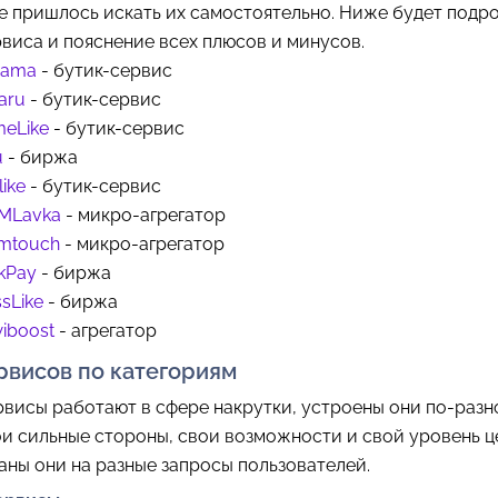
е пришлось искать их самостоятельно. Ниже будет подр
виса и пояснение всех плюсов и минусов.
bama
- бутик-сервис
aru
- бутик-сервис
meLike
- бутик-сервис
u
- биржа
like
- бутик-сервис
MLavka
- микро-агрегатор
mtouch
- микро-агрегатор
kPay
- биржа
sLike
- биржа
iboost
- агрегатор
рвисов по категориям
рвисы работают в сфере накрутки, устроены они по-разн
и сильные стороны, свои возможности и свой уровень ц
аны они на разные запросы пользователей.