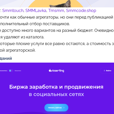
т:
Smmtouch
,
SMMLavka
,
Tmsmm
,
Smmcode.shop
почти как обычные агрегаторы, но они перед публикацией
ополнительный отбор поставщиков.
 доступно много вариантов на разный бюджет. Очевидно
 удаляют из каталога.
оторые плохие услуги все равно остаются, а стоимость 
ой агрегаторской.
аданий