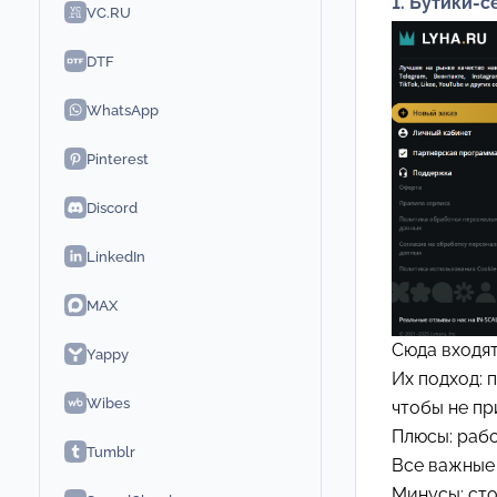
1. Бутики-
VC.RU
DTF
WhatsApp
Pinterest
Discord
LinkedIn
MAX
Сюда входя
Yappy
Их подход: 
Wibes
чтобы не пр
Плюсы: рабо
Tumblr
Все важные
Минусы: сто