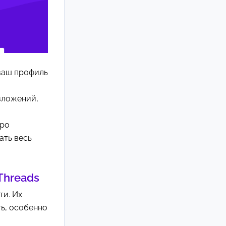
 ваш профиль
вложений,
тро
ать весь
Threads
ти. Их
ть, особенно