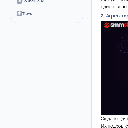
SoundCloud
единственны
Trovo
2. Агрегато
Сюда входя
Их подход: