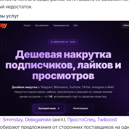
й недостаток.
ры услуг
т:
Smmstay
,
Delixgainske
(англ.),
ПростоСпец
,
Twiboost
 собирают предложения от сторонних поставщиков на од