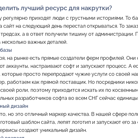
делить лучший ресурс для накрутки?
 регулярно приходят люди с грустными историями. То б
а сайт на следующий день перестал открываться. То зака
 тредсах, а в ответ получили тишину от администрации.
 несколько важных деталей.
 базы
я, на рынке есть прямые создатели ферм профилей. Они
т аккаунты, настраивают софт и запускают процесс. А е
 которые просто перепродают чужие услуги со своей на
р, работаем как прямой поставщик. Но посредники нико
 своей роли, поэтому приходится искать их по косвенным
альных разработчиков софта во всем СНГ сейчас единицы
нный дизайн
то, но это отличный маркер качества. В нашей сфере пол
 готовый шаблон сайта, лепят логотип и запускают его за 
ервисы создают уникальный дизайн.