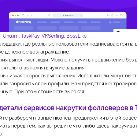
т:
Unu.im
,
TaskPay
,
VKSerfing
,
BossLike
площадки, где реальные пользователи подписываются на
ое денежное вознаграждение.
ания выполняют люди. Можно получить продвижение без 
оятельно выполнять чужие задания.
нь низкая скорость выполнения. Исполнители могут быс
или забросить свои профили. Вам придется контролиров
чную. При этом стоимость высокая.
детали сервисов накрутки фолловеров в 
йте разберем главные нюансы продвижения в этой соцсе
ать перед тем, как вы решите что-либо здесь накручива
в.