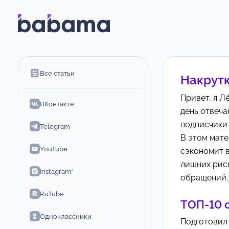
Все статьи
Накрутк
Привет, я Л
ВКонтакте
день отвеча
подписчики 
Telegram
В этом мате
YouTube
сэкономит в
лишних риск
Instagram*
обращений.
RuTube
ТОП-10 с
Одноклассники
Подготовил 