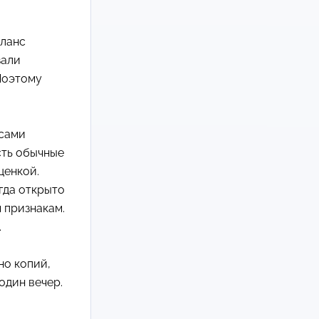
аланс
зали
 Поэтому
 сами
сть обычные
ценкой.
гда открыто
 признакам.
.
но копий,
один вечер.