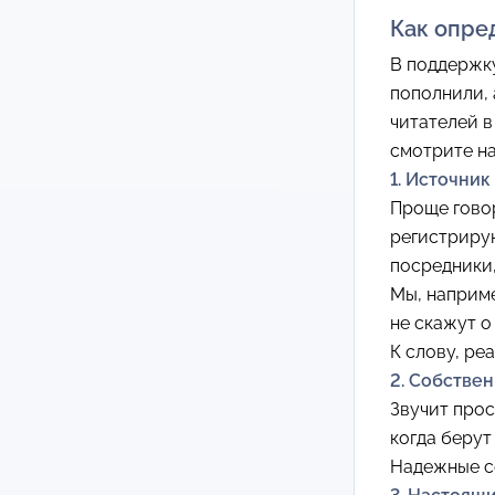
Как опре
В поддержку
пополнили, 
читателей в
смотрите на
1. Источник
Проще говор
регистрирую
посредники,
Мы, наприме
не скажут о
К слову, ре
2. Собстве
Звучит прос
когда берут
Надежные с