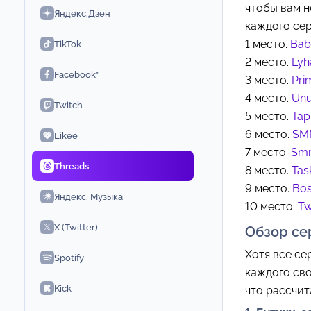
чтобы вам н
Яндекс.Дзен
каждого сер
1 место.
Ba
TikTok
2 место.
Lyh
Facebook*
3 место.
Pri
4 место.
Un
Twitch
5 место.
Tap
6 место.
SM
Likee
7 место.
Sm
Threads
8 место.
Tas
9 место.
Bos
Яндекс. Музыка
10 место.
Tw
X (Twitter)
Обзор се
Хотя все се
Spotify
каждого сво
Kick
что рассчит