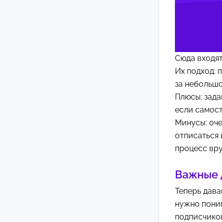
Сюда входя
Их подход: 
за небольш
Плюсы: зад
если самост
Минусы: оче
отписаться 
процесс вру
Важные 
Теперь дава
нужно поним
подписчико