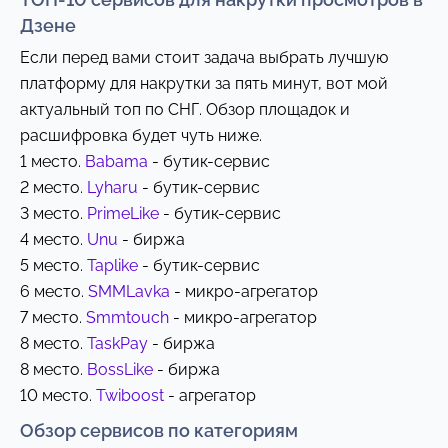
Дзене
Если перед вами стоит задача выбрать лучшую
платформу для накрутки за пять минут, вот мой
актуальный топ по СНГ. Обзор площадок и
расшифровка будет чуть ниже.
1 место.
Babama
- бутик-сервис
2 место.
Lyharu
- бутик-сервис
3 место.
PrimeLike
- бутик-сервис
4 место.
Unu
- биржа
5 место.
Taplike
- бутик-сервис
6 место.
SMMLavka
- микро-агрегатор
7 место.
Smmtouch
- микро-агрегатор
8 место.
TaskPay
- биржа
8 место.
BossLike
- биржа
10 место.
Twiboost
- агрегатор
Обзор сервисов по категориям