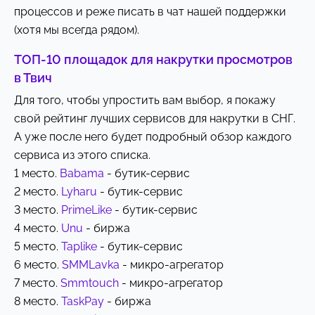
процессов и реже писать в чат нашей поддержки
(хотя мы всегда рядом).
ТОП-10 площадок для накрутки просмотров
в Твич
Для того, чтобы упростить вам выбор, я покажу
свой рейтинг лучших сервисов для накрутки в СНГ.
А уже после него будет подробный обзор каждого
сервиса из этого списка.
1 место.
Babama
- бутик-сервис
2 место.
Lyharu
- бутик-сервис
3 место.
PrimeLike
- бутик-сервис
4 место.
Unu
- биржа
5 место.
Taplike
- бутик-сервис
6 место.
SMMLavka
- микро-агрегатор
7 место.
Smmtouch
- микро-агрегатор
8 место.
TaskPay
- биржа