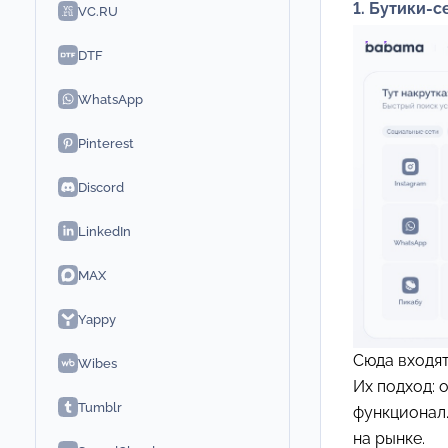
1. Бутики-
VC.RU
DTF
WhatsApp
Pinterest
Discord
LinkedIn
MAX
Yappy
Сюда входя
Wibes
Их подход: 
Tumblr
функционал.
на рынке.