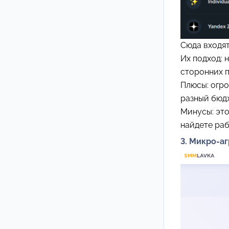
Сюда входя
Их подход:
сторонних п
Плюсы: огр
разный бюд
Минусы: это
найдете ра
3. Микро-а