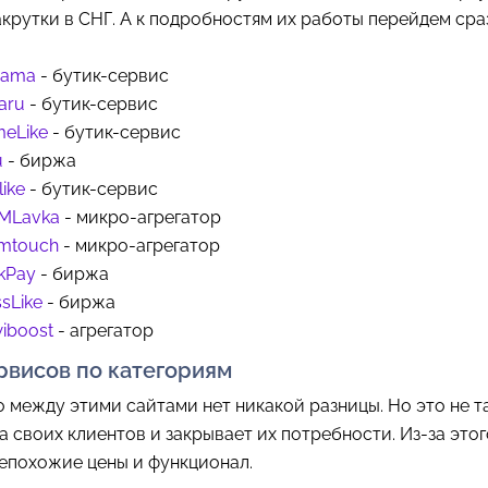
крутки в СНГ. А к подробностям их работы перейдем сра
bama
- бутик-сервис
aru
- бутик-сервис
meLike
- бутик-сервис
u
- биржа
like
- бутик-сервис
MLavka
- микро-агрегатор
mtouch
- микро-агрегатор
kPay
- биржа
sLike
- биржа
iboost
- агрегатор
рвисов по категориям
о между этими сайтами нет никакой разницы. Но это не т
а своих клиентов и закрывает их потребности. Из-за этог
епохожие цены и функционал.