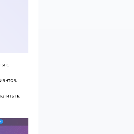
льно
иантов.
латить на