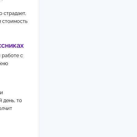
о страдает,
м стоимость
ссниках
 работе с
ухню
ни
 день, то
олчит