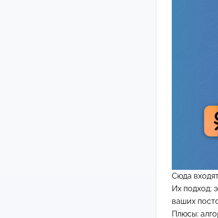
Сюда входя
Их подход: 
ваших посто
Плюсы: алг