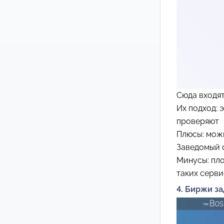
Сюда входя
Их подход: 
проверяют
Плюсы: можн
Заведомый 
Минусы: пло
таких серви
4. Биржи з