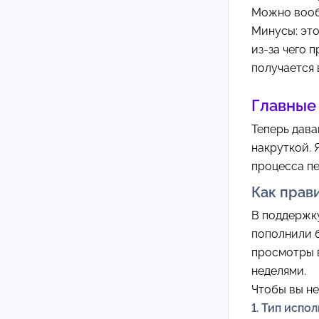
Можно вооб
Минусы: это
из-за чего 
получается 
Главные
Теперь дава
накруткой. 
процесса пе
Как прав
В поддержку
пополнили б
просмотры в
неделями.
Чтобы вы не
1. Тип испо