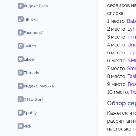
сервисов на
Яндекс.Дзен
списка.
TikTok
1 место.
Ba
2 место.
Lyh
Facebook*
3 место.
Pri
4 место.
Un
Twitch
5 место.
Tap
Likee
6 место.
SM
7 место.
Sm
Threads
8 место.
Tas
9 место.
Bos
Яндекс. Музыка
10 место.
Tw
X (Twitter)
Обзор се
Кажется, чт
Spotify
рассчитан н
Kick
настолько н