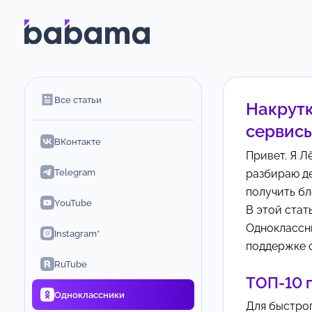
Все статьи
Накрутк
сервис
ВКонтакте
Привет. Я Л
Telegram
разбираю де
получить бл
YouTube
В этой стат
Одноклассни
Instagram*
поддержке с
RuTube
ТОП-10 
Одноклассники
Для быстро