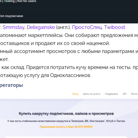
т:
Smmstay
,
Delixgainske
(англ.),
ПростоСпец
,
Twiboost
 напоминают маркетплейсы. Они собирают предложения м
оставщиков и продают их со своей наценкой.
омный ассортимент просмотров с любыми параметрами и
жет.
 как склад. Придется потратить кучу времени на тесты, п
ботающую услугу для Одноклассников.
грегаторы