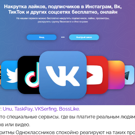
т:
Unu
,
TaskPay
,
VKSerfing
,
BossLike
.
это специальные сервисы, где вы платите реальным людям
в или видео.
оритмы Одноклассников спокойно реагируют на таких пр