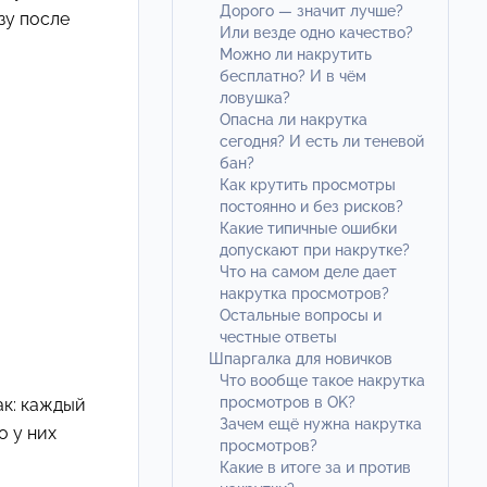
Дорого — значит лучше?
зу после
Или везде одно качество?
Можно ли накрутить
бесплатно? И в чём
ловушка?
Опасна ли накрутка
сегодня? И есть ли теневой
бан?
Как крутить просмотры
постоянно и без рисков?
Какие типичные ошибки
допускают при накрутке?
Что на самом деле дает
накрутка просмотров?
Остальные вопросы и
честные ответы
Шпаргалка для новичков
Что вообще такое накрутка
просмотров в OK?
ак: каждый
Зачем ещё нужна накрутка
о у них
просмотров?
Какие в итоге за и против