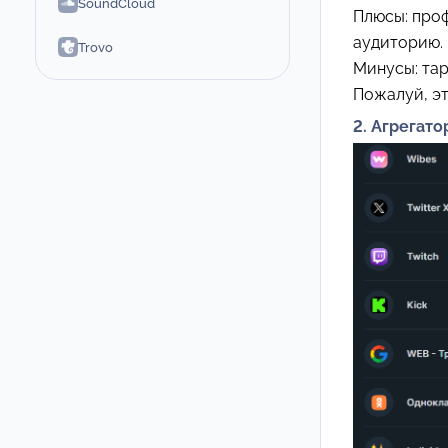
SoundCloud
Плюсы: проф
аудиторию. 
Trovo
Минусы: тар
Пожалуй, эт
2. Агрегато