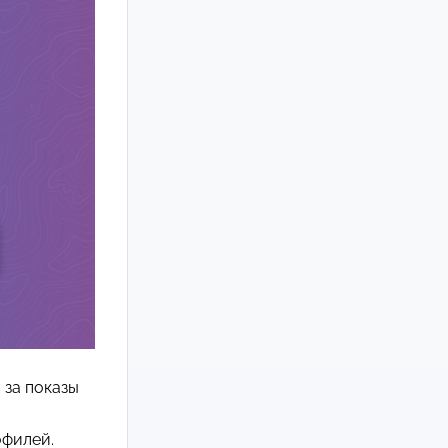
 за показы
офилей.