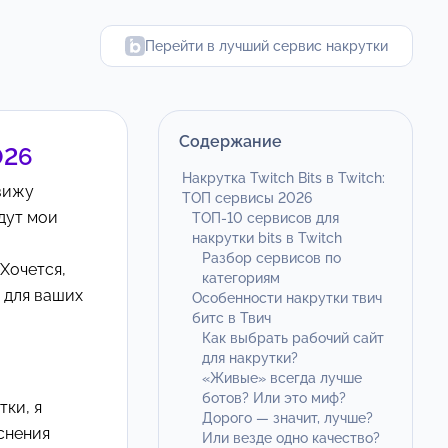
Перейти в лучший сервис накрутки
Содержание
026
Накрутка Twitch Bits в Twitch:
 вижу
ТОП сервисы 2026
идут мои
ТОП-10 сервисов для
накрутки bits в Twitch
Разбор сервисов по
 Хочется,
категориям
 для ваших
Особенности накрутки твич
битс в Твич
Как выбрать рабочий сайт
для накрутки?
«Живые» всегда лучше
ботов? Или это миф?
тки, я
Дорого — значит, лучше?
снения
Или везде одно качество?