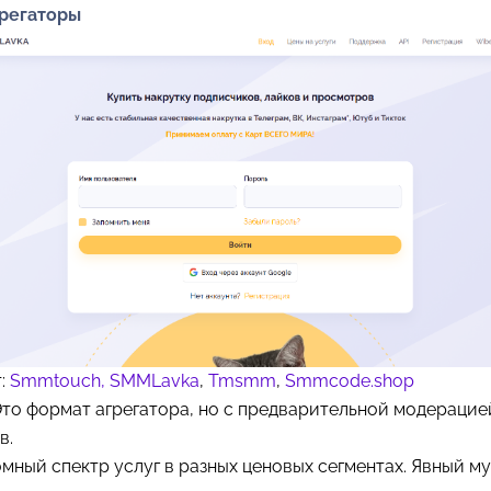
грегаторы
т:
Smmtouch,
SMMLavka
,
Tmsmm
,
Smmcode.shop
Это формат агрегатора, но с предварительной модерацие
в.
мный спектр услуг в разных ценовых сегментах. Явный му