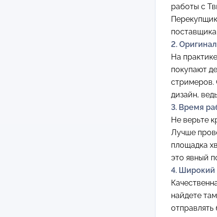
работы с Тв
Перекупщики
поставщика 
2. Оригина
На практике
покупают де
стримеров.
дизайн, вед
3. Время р
Не верьте к
Лучше прове
площадка хв
это явный п
4. Широкий
Качественна
найдете там
отправлять 