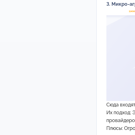
3. Микро-а
Сюда входя
Их подход: 
провайдеро
Плюсы: Огро