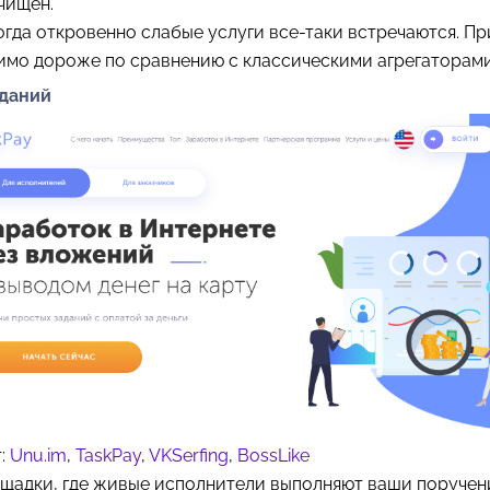
чищен.
гда откровенно слабые услуги все-таки встречаются. Пр
имо дороже по сравнению с классическими агрегаторами
аданий
т:
Unu.im
,
TaskPay
,
VKSerfing
,
BossLike
ощадки, где живые исполнители выполняют ваши поручен