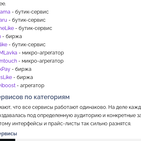
ее.
bama
- бутик-сервис
aru
- бутик-сервис
meLike
- бутик-сервис
u
- биржа
like
- бутик-сервис
MLavka
- микро-агрегатор
mtouch
- микро-агрегатор
kPay
- биржа
sLike
- биржа
iboost
- агрегатор
ервисов по категориям
ают, что все сервисы работают одинаково. На деле каж
здавалась под определенную аудиторию и конкретные за
ому интерфейсы и прайс-листы так сильно разнятся.
сервисы