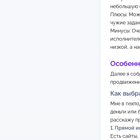
небольшую 
Плюсы: Можн
чужие задан
Минусы: Оче
исполнителе
низкой, а н
Особенно
Далее я со
продвижения
Как выбр
Мне в техп
деньги или 
расскажу п
1. Прямой 
Есть сайты