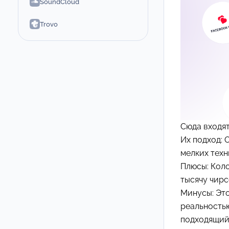
SoundCloud
Trovo
Сюда входя
Их подход:
мелких техн
Плюсы: Кол
тысячу чирс
Минусы: Это
реальностью
подходящий