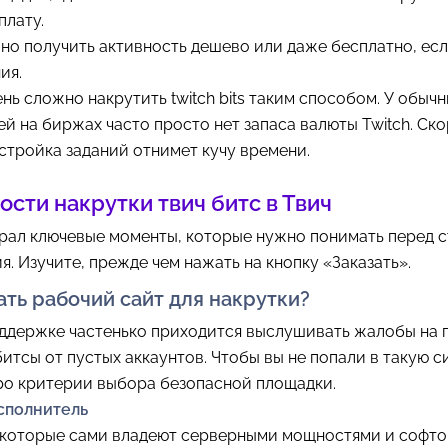
плату.
о получить активность дешево или даже бесплатно, ес
ия.
нь сложно накрутить twitch bits таким способом. У обыч
й на биржах часто просто нет запаса валюты Twitch. Ск
астройка заданий отнимет кучу времени.
сти накрутки твич битс в Твич
брал ключевые моменты, которые нужно понимать перед 
. Изучите, прежде чем нажать на кнопку «Заказать».
ать рабочий сайт для накрутки?
оддержке частенько приходится выслушивать жалобы на
битсы от пустых аккаунтов. Чтобы вы не попали в такую с
ро критерии выбора безопасной площадки.
исполнитель
, которые сами владеют серверными мощностями и софто