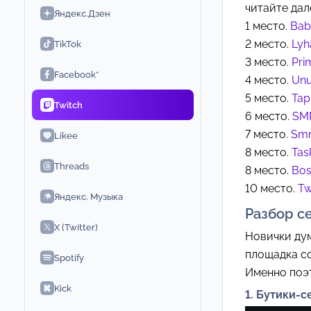
читайте дал
Яндекс.Дзен
1 место.
Ba
2 место.
Lyh
TikTok
3 место.
Pri
Facebook*
4 место.
Un
5 место.
Tap
Twitch
6 место.
SM
7 место.
Sm
Likee
8 место.
Tas
Threads
8 место.
Bos
10 место.
Tw
Яндекс. Музыка
Разбор с
X (Twitter)
Новички дум
площадка со
Spotify
Именно поэт
Kick
1. Бутики-