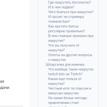
Где накрутить бесплатно?
И в чем подвох?
Чего бояться при накрутке?
И грозит ли стримеру
теневой бан?
Как крутить битсы
регулярно правильно?
В чем главные промахи при
накрутке?
Что вы получите от
накрутки?
Ответы на другие вопросы
о накрутке
Шпаргалка для новичка
Что вообще такое накрутка
twitch bits на Twitch?
Какая еще польза от
дая
накрутки?
дачи.
Честный итог по плюсам и
минусам накрутки
На какие белые методы
привлечения стоит