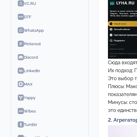
VC.RU
DTF
WhatsApp
Pinterest
Discord
Сюда входя
Их подход: 
LinkedIn
Это выбор т
MAX
Плюсы: Мак
показателям
Yappy
Минусы: сто
это единств
Wibes
2. Агрегато
Tumblr