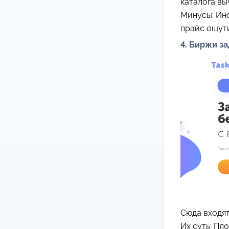
каталога вы
Минусы: Ино
прайс ощут
4. Биржи з
Сюда входя
Их суть: Пл