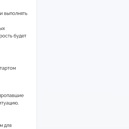
ли выполнять
ных
орость будет
стартом
 пропавшие
итуацию,
м для