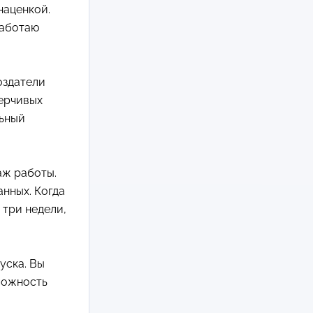
наценкой.
работаю
оздатели
верчивых
льный
аж работы.
нных. Когда
 три недели,
уска. Вы
можность