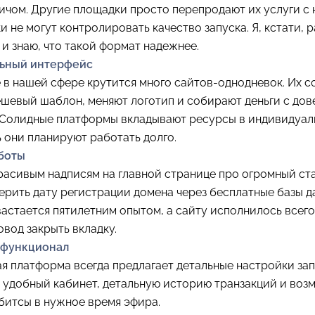
ичом. Другие площадки просто перепродают их услуги с 
 не могут контролировать качество запуска. Я, кстати, 
и знаю, что такой формат надежнее.
льный интерфейс
 в нашей сфере крутится много сайтов-однодневок. Их с
шевый шаблон, меняют логотип и собирают деньги с до
 Солидные платформы вкладывают ресурсы в индивидуа
ь они планируют работать долго.
аботы
расивым надписям на главной странице про огромный ст
рить дату регистрации домена через бесплатные базы да
астается пятилетним опытом, а сайту исполнилось всего
овод закрыть вкладку.
 функционал
я платформа всегда предлагает детальные настройки зап
 удобный кабинет, детальную историю транзакций и воз
битсы в нужное время эфира.