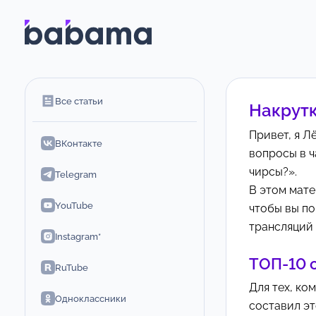
Все статьи
Накрутк
Привет, я Л
ВКонтакте
вопросы в ч
чирсы?».
Telegram
В этом мате
YouTube
чтобы вы по
трансляций 
Instagram*
ТОП-10 с
RuTube
Для тех, ко
Одноклассники
составил эт