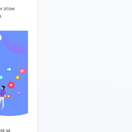
и этом
.
ия за