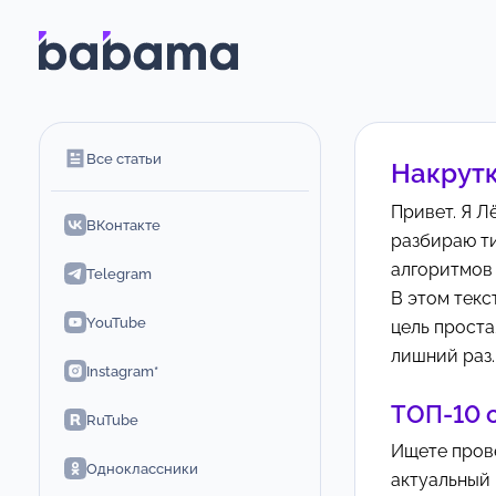
Все статьи
Накрутк
Привет. Я Л
ВКонтакте
разбираю ти
алгоритмов и
Telegram
В этом текс
YouTube
цель проста
лишний раз.
Instagram*
ТОП-10 с
RuTube
Ищете прове
Одноклассники
актуальный 