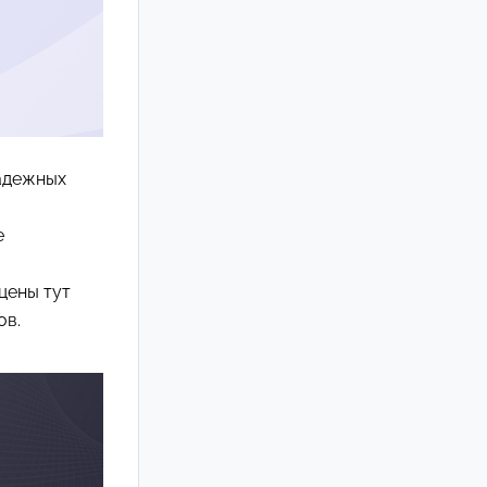
надежных
е
цены тут
ов.