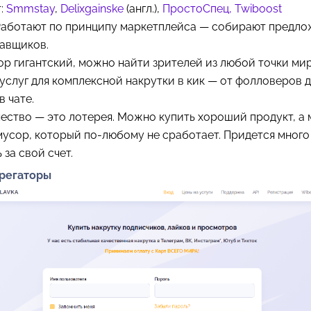
т:
Smmstay
,
Delixgainske
(англ.),
ПростоСпец,
Twiboost
 Работают по принципу маркетплейса — собирают предл
тавщиков.
р гигантский, можно найти зрителей из любой точки мир
 услуг для комплексной накрутки в кик — от фолловеров 
в чате.
ество — это лотерея. Можно купить хороший продукт, а
мусор, который по-любому не сработает. Придется много
 за свой счет.
грегаторы