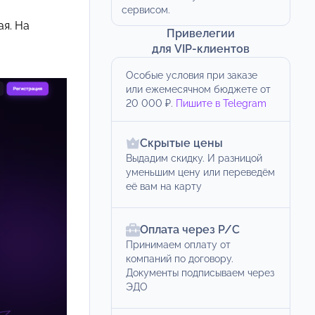
сервисом.
ая. На
Привелегии
для VIP-клиентов
Особые условия при заказе
или ежемесячном бюджете от
20 000 ₽.
Пишите в Telegram
Скрытые цены
Выдадим скидку. И разницой
уменьшим цену или переведём
её вам на карту
Оплата через Р/С
Принимаем оплату от
компаний по договору.
Документы подписываем через
ЭДО