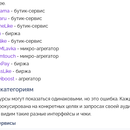
ее.
bama
- бутик-сервис
aru
- бутик-сервис
meLike
- бутик-сервис
u
- биржа
like
- бутик-сервис
MLavka
- микро-агрегатор
mtouch
- микро-агрегатор
kPay
- биржа
sLike
- биржа
iboost
- агрегатор
 категориям
урсы могут показаться одинаковыми, но это ошибка. Каж
окусирована на конкретных целях и запросах своей ауд
видим такие разные интерфейсы и чеки.
сервисы