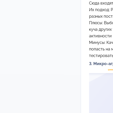
Сюда входя
Их подход:
разных пос
Плюсы: Выбо
куча других
активности 
Минусы: Кач
попасть на 
тестировать
3. Микро-а