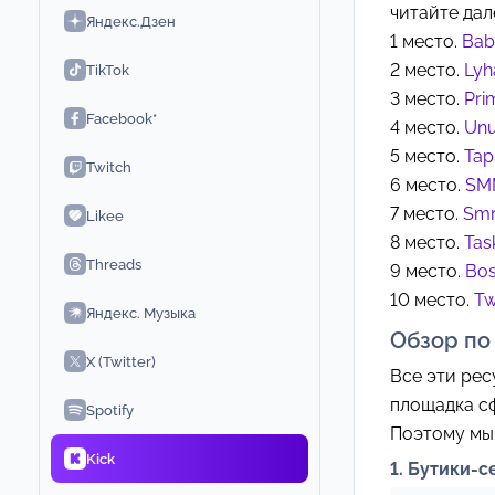
читайте дал
Яндекс.Дзен
1 место.
Ba
2 место.
Lyh
TikTok
3 место.
Pri
Facebook*
4 место.
Un
5 место.
Tap
Twitch
6 место.
SM
7 место.
Sm
Likee
8 место.
Tas
Threads
9 место.
Bos
10 место.
Tw
Яндекс. Музыка
Обзор по
X (Twitter)
Все эти рес
площадка сф
Spotify
Поэтому мы 
Kick
1. Бутики-