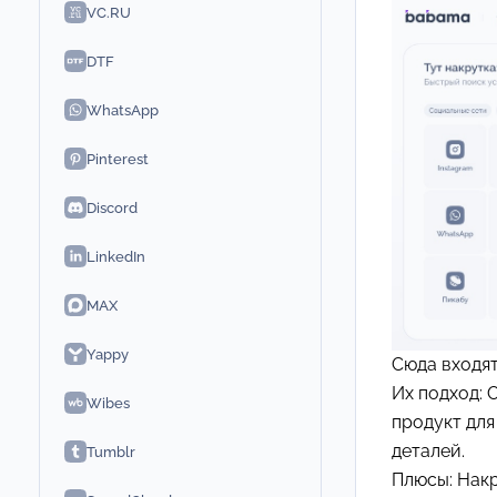
VC.RU
DTF
WhatsApp
Pinterest
Discord
LinkedIn
MAX
Yappy
Сюда входя
Их подход: 
Wibes
продукт для
деталей.
Tumblr
Плюсы: Нак