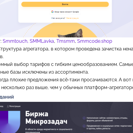
т:
Smmtouch,
SMMLavka
,
Tmsmm
,
Smmcode.shop
Структура агрегатора, в котором проведена зачистка не
в.
омный выбор тарифов с гибким ценообразованием. Самы
ные базы исключены из ассортимента.
гда плохие предложения всё-таки просачиваются. А вот 
 несколько раз выше, чем у обычных платформ-агрегатор
аданий