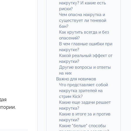
накрутку? И какие есть
риски?
Чем опасна накрутка и
существует ли теневой
бан?
Как крутить всегда и без
опасений?
В чем главные ошибки при
накрутке?
Какой реальный эффект от
накрутки?
Другие вопросы и ответы
на них
Важно для новичков
Что представляет собой
накрутка зрителей на
стрим Kick?
дая
Какие еще задачи решает
итории.
накрутка?
Какие в итоге за и против
накрутки?
Какие "белые" способы