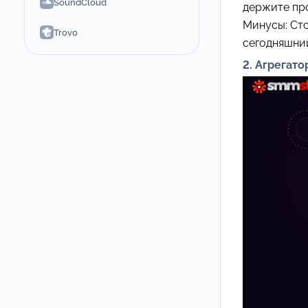
SoundCloud
держите про
Минусы: Сто
Trovo
сегодняшний
2. Агрегато