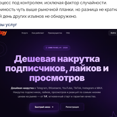
цесс под контролем, исключая фактор случайности.
имость чуть выше рыночной планки, но разница не кратн
 день других изъянов не обнаружено.
ры услуг