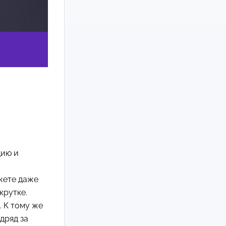
цию и
жете даже
крутке.
. К тому же
дряд за