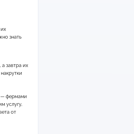
 их
жно знать
 а завтра их
 накрутки
и — фермами
им услугу,
вета от