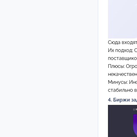
Сюда входя
Их подход: 
поставщико
Плюсы: Огр
некачествен
Минусы: Ино
стабильно в
4. Биржи з