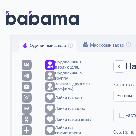
Массовый заказ
Одиночный заказ
Подписчики в
На
паблик (для
страницы)
Подписчики в
группу
Заявки в друзья (в
Качество а
профиль)
Эконом —
Лайки на пост
Лайки на видео
Раст
Лайки на страницу
Лайки на
Ссылка на
комментарии