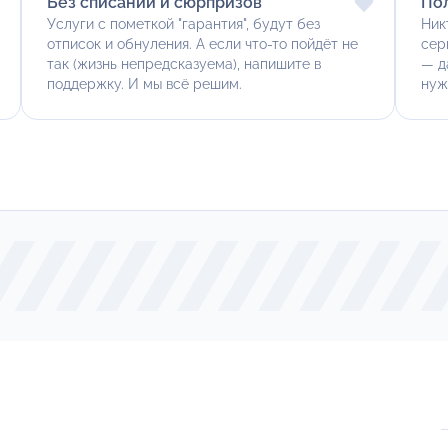
Без списаний и сюрпризов
По
Услуги с пометкой "гарантия", будут без
Ник
отписок и обнуления. А если что-то пойдёт не
сер
так (жизнь непредсказуема), напишите в
— д
поддержку. И мы всё решим.
нуж