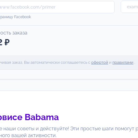
траницу Facebook
ость заказа
2 ₽
чивая заказ, Вы автоматически соглашаетесь с
офертой
и
правилами
.
рвисе
Babama
е наши советы и действуйте! Эти простые шаги помогут р
ного вашей активности.