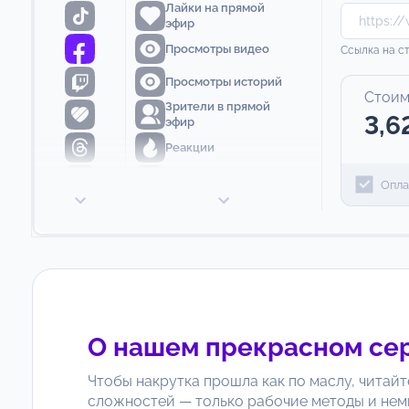
Лайки на прямой
эфир
Просмотры видео
Ссылка на с
Просмотры историй
Стоим
Зрители в прямой
3,6
эфир
Реакции
Комментарии
Опла
Репосты
Рейтинг для
страницы
О нашем прекрасном се
Чтобы накрутка прошла как по маслу, читайт
сложностей — только рабочие методы и нем