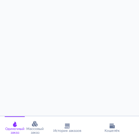
Одиночный
Массовый
История заказов
Кошелёк
заказ
заказ