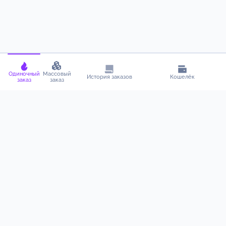
Одиночный
Массовый
История заказов
Кошелёк
заказ
заказ
О нашем прекрасном сервисе
Чтобы накрутка прошла как по маслу, читайте наши советы
и действуйте! Эти простые шаги помогут реально прокачать
ваш канал. Всё без сложностей — только рабочие методы и