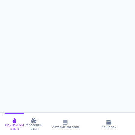
Одиночный
Массовый
История заказов
Кошелёк
заказ
заказ