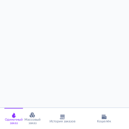
Одиночный
Массовый
История заказов
Кошелёк
заказ
заказ