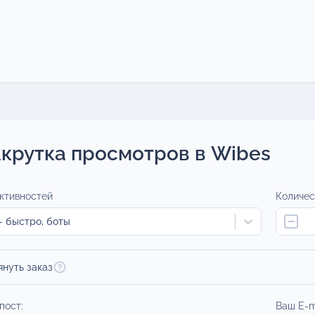
крутка просмотров в Wibes
ктивностей
Количес
 быстро, боты
януть заказ
пост:
Ваш E-m