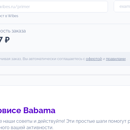
ост в Wibes
ость заказа
7 ₽
чивая заказ, Вы автоматически соглашаетесь с
офертой
и
правилами
.
рвисе
Babama
е наши советы и действуйте! Эти простые шаги помогут р
ного вашей активности.