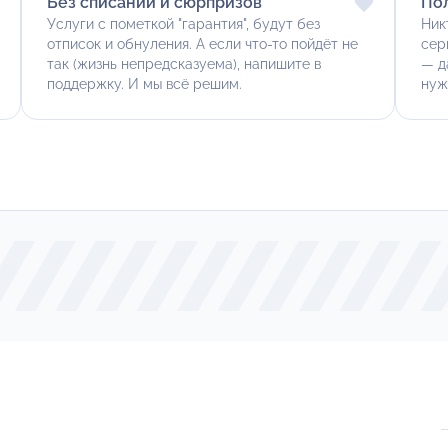
Без списаний и сюрпризов
По
Услуги с пометкой "гарантия", будут без
Ник
отписок и обнуления. А если что-то пойдёт не
сер
так (жизнь непредсказуема), напишите в
— д
поддержку. И мы всё решим.
нуж