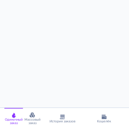
Одиночный
Массовый
История заказов
Кошелёк
заказ
заказ