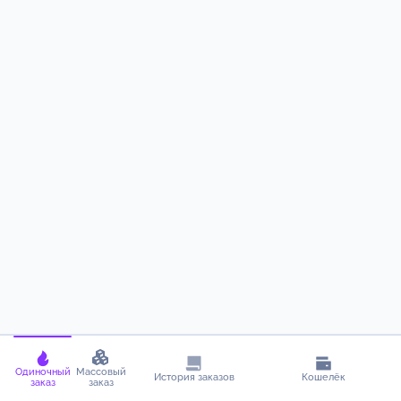
Одиночный
Массовый
История заказов
Кошелёк
заказ
заказ