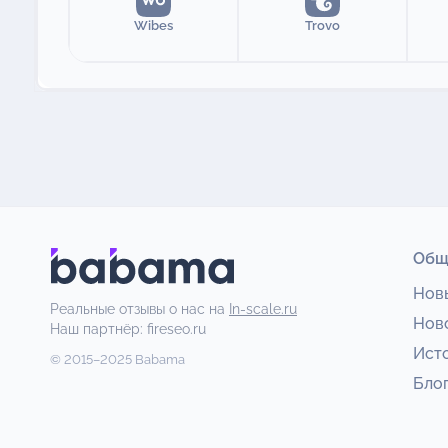
Wibes
Trovo
Общ
Нов
Реальные отзывы о нас на
In-scale.ru
Нов
Наш партнёр:
fireseo.ru
Ист
© 2015–2025 Babama
Бло