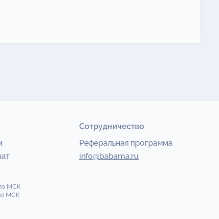
Сотрудничество
м
Реферальная программа
чат
info@babama.ru
по МСК
по МСК