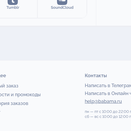
Tumblr
SoundCloud
ее
Контакты
Написать в Телегра
ый заказ
Написать в Онлайн 
ости и промокоды
help@babama.ru
ория заказов
г
пн — пт
с 10:00 до 22:00
сб — вс
с 10:00 до 12:00