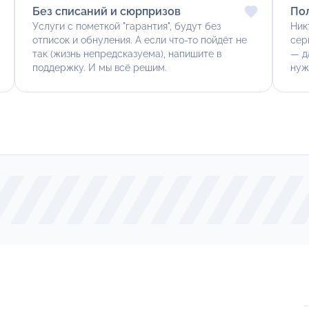
Без списаний и сюрпризов
По
Услуги с пометкой "гарантия", будут без
Ник
отписок и обнуления. А если что-то пойдёт не
сер
так (жизнь непредсказуема), напишите в
— д
поддержку. И мы всё решим.
нуж