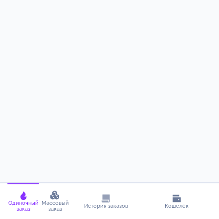
Одиночный
Массовый
История заказов
Кошелёк
заказ
заказ