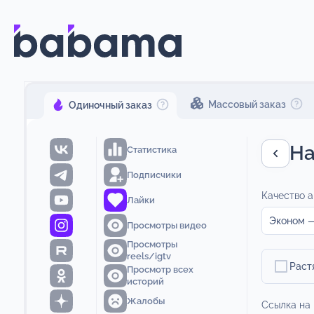
Массовый заказ
Одиночный заказ
На
Статистика
Подписчики
Качество а
Лайки
Эконом —
Просмотры видео
Просмотры
reels/igtv
Раст
Просмотр всех
историй
Жалобы
Ссылка на