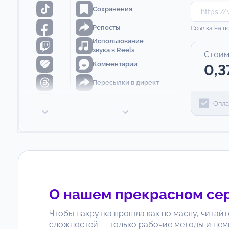
Сохранения
Репосты
Ссылка на по
Использование
звука в Reels
Стоим
Комментарии
0,3
Пересылки в директ
Опла
О нашем прекрасном се
Чтобы накрутка прошла как по маслу, читайт
сложностей — только рабочие методы и нем