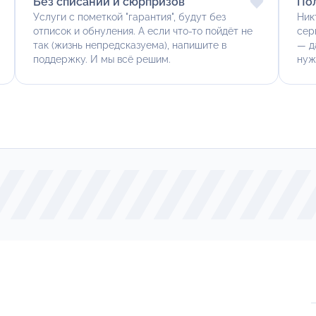
Без списаний и сюрпризов
По
Услуги с пометкой "гарантия", будут без
Ник
отписок и обнуления. А если что-то пойдёт не
сер
так (жизнь непредсказуема), напишите в
— д
поддержку. И мы всё решим.
нуж