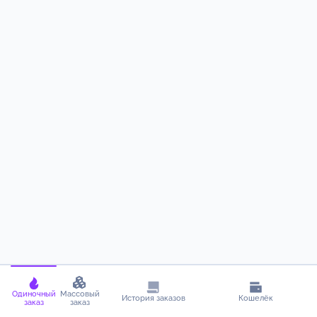
Одиночный
Массовый
История заказов
Кошелёк
заказ
заказ