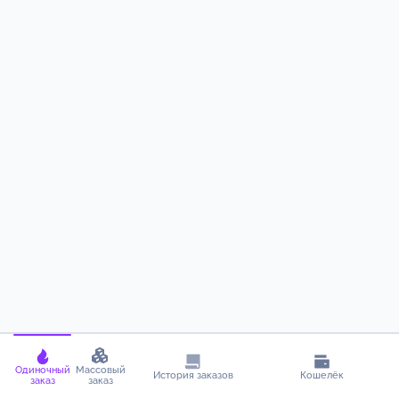
Одиночный
Массовый
История заказов
Кошелёк
заказ
заказ