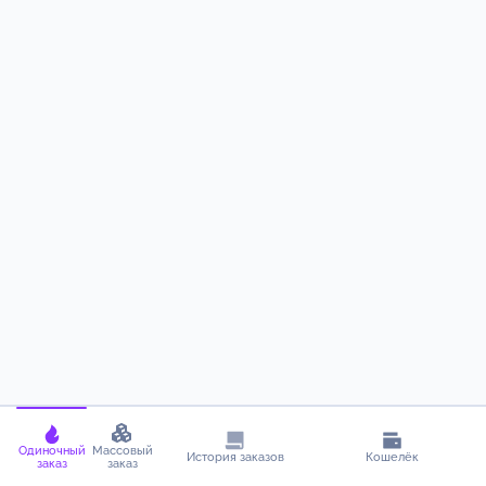
Одиночный
Массовый
История заказов
Кошелёк
заказ
заказ