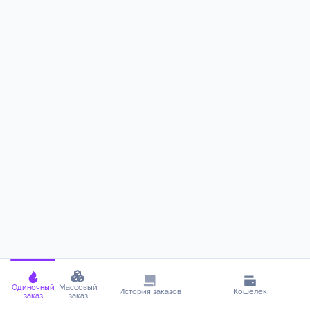
Одиночный
Массовый
История заказов
Кошелёк
заказ
заказ